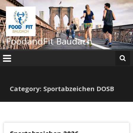
Zum
Inhalt
springen
FoodandFit Baudach
Category: Sportabzeichen DOSB