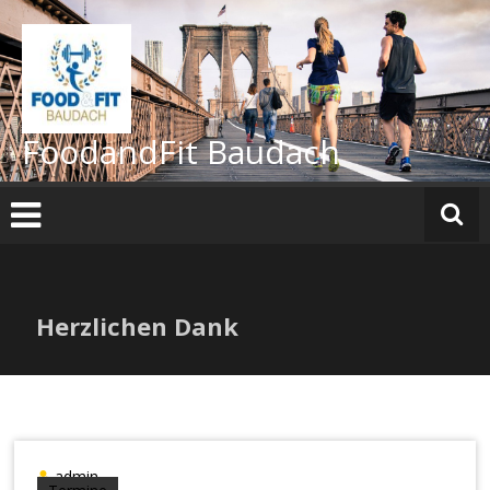
FoodandFit Baudach
Herzlichen Dank
admin