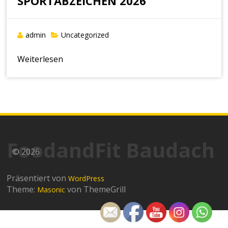
SPORTABZEICHEN 2026
admin
Uncategorized
Weiterlesen
FoodandFit Baudach
© 2026
Präsentiert von
WordPress
Theme:
von ThemeGrill
Masonic