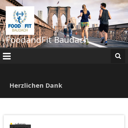
FoodandFit Baudach
Herzlichen Dank
admin