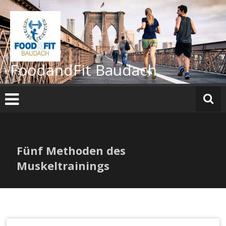
Zum
Inhalt
springen
FoodandFit Baudach
Fünf Methoden des
Muskeltrainings