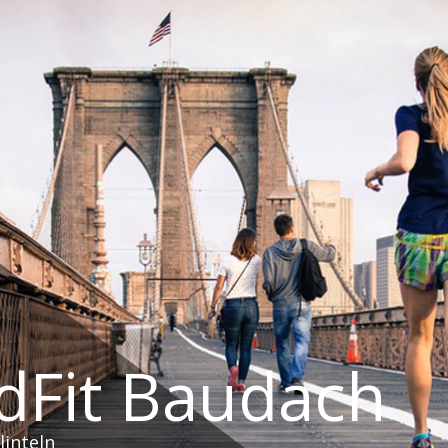
dFit Baudach
linteln