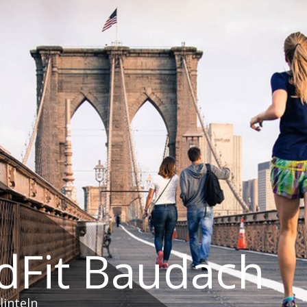
dFit Baudach
linteln